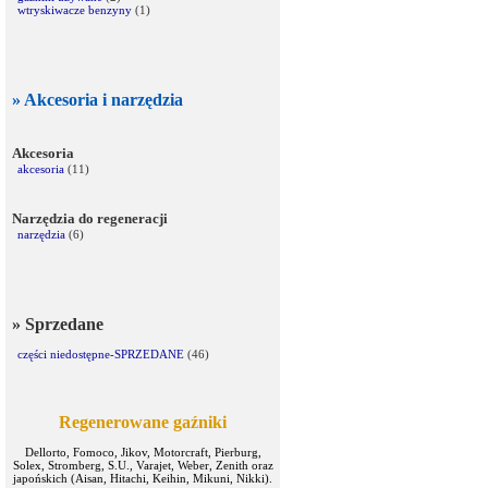
wtryskiwacze benzyny
(1)
» Akcesoria i narzędzia
Akcesoria
akcesoria
(11)
Narzędzia do regeneracji
narzędzia
(6)
» Sprzedane
części niedostępne-SPRZEDANE
(46)
Regenerowane gaźniki
Dellorto, Fomoco, Jikov, Motorcraft, Pierburg,
Solex, Stromberg, S.U., Varajet, Weber, Zenith oraz
japońskich (Aisan, Hitachi, Keihin, Mikuni, Nikki).