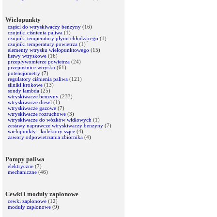
Wielopunkty
części do wtryskiwaczy benzyny
(16)
czujniki ciśnienia paliwa
(1)
czujniki temperatury płynu chłodzącego
(1)
czujniki temperatury powietrza
(1)
elementy wtrysku wielopunktowego
(15)
listwy wtryskowe
(16)
przepływomierze powietrza
(24)
przepustnice wtrysku
(61)
potencjometry
(7)
regulatory ciśnienia paliwa
(121)
silniki krokowe
(13)
sondy lambda
(25)
wtryskiwacze benzyny
(233)
wtryskiwacze diesel
(1)
wtryskiwacze gazowe
(7)
wtryskiwacze rozruchowe
(3)
wtryskiwacze do wózków widłowych
(1)
zestawy naprawcze wtryskiwaczy benzyny
(7)
wielopunkty - kolektory ssące
(4)
zawory odpowietrzania zbiornika
(4)
Pompy paliwa
elektryczne
(7)
mechaniczne
(46)
Cewki i moduły zapłonowe
cewki zapłonowe
(12)
moduły zapłonowe
(9)