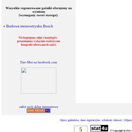
Wszystkie regenerowane gaźniki oferujemy na
wymianę
(wymagany zwrot starego).
»
Budowa monowtrysku Bosch
Nie kopiujemy zdjęć z katalogów -
prezentujemy wyłącznie realistyczne
fotografie oferowanych części.
Eter-Mot na facebook.com
załóż swój sklep internetowy
Opisy gaźników, dane regulacyjne, schematy ideowe
|
Zdjęci
5
© Copyright by Eter-