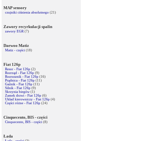
MAP sensory
czujniki ciśnienia absolutnego
(21)
Zawory recyrkulacji spalin
zawory EGR
(7)
Daewoo Matiz
Matiz - części
(18)
Fiat 126p
Resor - Fiat 126p
(2)
Rozrząd - Fiat 126p
(9)
Rozrusznik - Fiat 126p
(16)
Prądnica - Fiat 126p
(11)
Gaźnik - Fiat 126p
(11)
Silnik - Fiat 126p
(9)
Skrzynia biegów
(1)
Zamek drzwi - Fiat 126p
(6)
Układ kierowniczy - Fiat 126p
(4)
Części różne - Fiat 126p
(24)
Cinquecento, BIS - części
Cinquecento, BIS - części
(8)
Łada
Łada - części
(3)