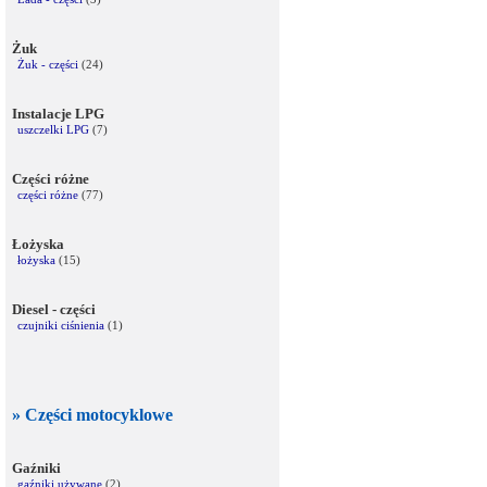
Żuk
Żuk - części
(24)
Instalacje LPG
uszczelki LPG
(7)
Części różne
części różne
(77)
Łożyska
łożyska
(15)
Diesel - części
czujniki ciśnienia
(1)
» Części motocyklowe
Gaźniki
gaźniki używane
(2)