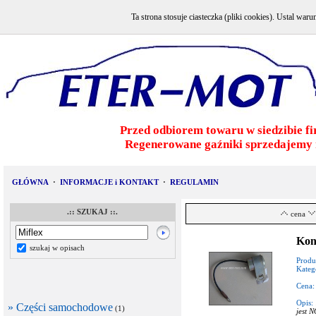
Ta strona stosuje ciasteczka (pliki cookies). Ustal w
Przed odbiorem towaru w siedzibie fi
Regenerowane gaźniki sprzedajemy 
GŁÓWNA
·
INFORMACJE i KONTAKT
·
REGULAMIN
.:: SZUKAJ ::.
cena
Kon
szukaj w opisach
Produ
Kateg
Cena:
Opis:
» Części samochodowe
(1)
jest 