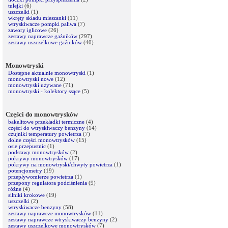
tulejki
(6)
uszczelki
(1)
wkręty składu mieszanki
(11)
wtryskiwacze pompki paliwa
(7)
zawory iglicowe
(26)
zestawy naprawcze gaźników
(297)
zestawy uszczelkowe gaźników
(40)
Monowtryski
Dostępne aktualnie monowtryski
(1)
monowtryski nowe
(12)
monowtryski używane
(71)
monowtryski - kolektory ssące
(5)
Części do monowtrysków
bakelitowe przekładki termiczne
(4)
części do wtryskiwaczy benzyny
(14)
czujniki temperatury powietrza
(7)
dolne części monowtrysków
(15)
osie przepustnic
(1)
podstawy monowtrysków
(2)
pokrywy monowtrysków
(17)
pokrywy na monowtryski/chwyty powietrza
(1)
potencjometry
(19)
przepływomierze powietrza
(1)
przepony regulatora podciśnienia
(9)
różne
(4)
silniki krokowe
(19)
uszczelki
(2)
wtryskiwacze benzyny
(58)
zestawy naprawcze monowtrysków
(11)
zestawy naprawcze wtryskiwaczy benzyny
(2)
zestawy uszczelkowe monowtrysków
(7)