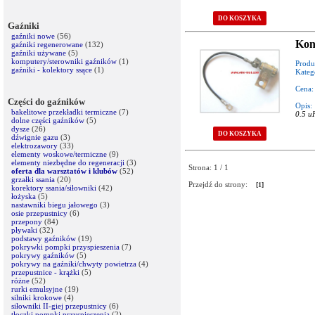
DO KOSZYKA
Gaźniki
gaźniki nowe
(56)
Kon
gaźniki regenerowane
(132)
gaźniki używane
(5)
komputery/sterowniki gaźników
(1)
Produ
gaźniki - kolektory ssące
(1)
Kateg
Cena:
Części do gaźników
Opis:
bakelitowe przekładki termiczne
(7)
0.5 u
dolne części gaźników
(5)
dysze
(26)
DO KOSZYKA
dźwignie gazu
(3)
elektrozawory
(33)
elementy woskowe/termiczne
(9)
elementy niezbędne do regeneracji
(3)
Strona: 1 / 1
oferta dla warsztatów i klubów
(52)
grzałki ssania
(20)
Przejdź do strony:
[1]
korektory ssania/siłowniki
(42)
łożyska
(5)
nastawniki biegu jałowego
(3)
osie przepustnicy
(6)
przepony
(84)
pływaki
(32)
podstawy gaźników
(19)
pokrywki pompki przyspieszenia
(7)
pokrywy gaźników
(5)
pokrywy na gaźniki/chwyty powietrza
(4)
przepustnice - krążki
(5)
różne
(52)
rurki emulsyjne
(19)
silniki krokowe
(4)
siłowniki II-giej przepustnicy
(6)
tłoczki pompki przyspieszenia
(2)