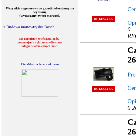
Cen
Wszystkie regenerowane gaźniki oferujemy na
wymianę
(wymagany zwrot starego).
DO KOSZYKA
Opi
»
Budowa monowtrysku Bosch
0 
RE
Nie kopiujemy zdjęć z katalogów -
prezentujemy wyłącznie realistyczne
fotografie oferowanych części.
Cz
26
Eter-Mot na facebook.com
Pro
Cen
DO KOSZYKA
Opi
0 2
Cz
26