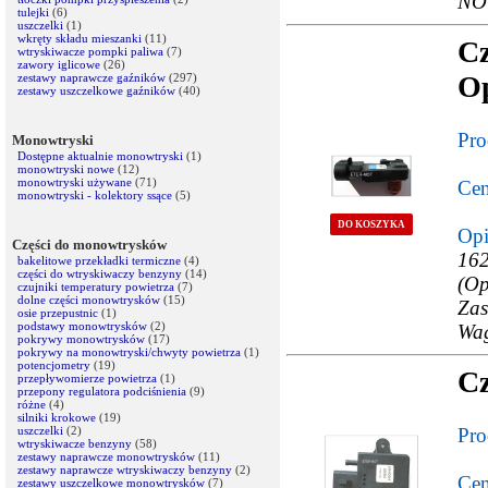
NO
tulejki
(6)
uszczelki
(1)
wkręty składu mieszanki
(11)
Cz
wtryskiwacze pompki paliwa
(7)
zawory iglicowe
(26)
Op
zestawy naprawcze gaźników
(297)
zestawy uszczelkowe gaźników
(40)
Pro
Monowtryski
Dostępne aktualnie monowtryski
(1)
monowtryski nowe
(12)
monowtryski używane
(71)
Cen
monowtryski - kolektory ssące
(5)
DO KOSZYKA
Opi
Części do monowtrysków
162
bakelitowe przekładki termiczne
(4)
części do wtryskiwaczy benzyny
(14)
(O
czujniki temperatury powietrza
(7)
dolne części monowtrysków
(15)
Za
osie przepustnic
(1)
podstawy monowtrysków
(2)
Wa
pokrywy monowtrysków
(17)
pokrywy na monowtryski/chwyty powietrza
(1)
potencjometry
(19)
Cz
przepływomierze powietrza
(1)
przepony regulatora podciśnienia
(9)
różne
(4)
silniki krokowe
(19)
uszczelki
(2)
Pro
wtryskiwacze benzyny
(58)
zestawy naprawcze monowtrysków
(11)
zestawy naprawcze wtryskiwaczy benzyny
(2)
Cen
zestawy uszczelkowe monowtrysków
(7)