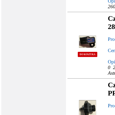
Opi
260
Cz
28
Pro
Cen
DO KOSZYKA
Opi
0 
Ast
Cz
P
Pro