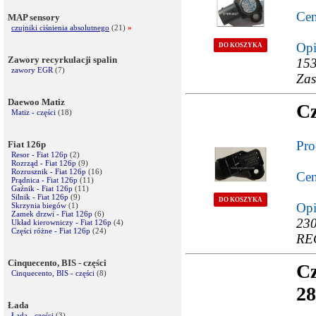
Cen
MAP sensory
czujniki ciśnienia absolutnego
(21)
»
Opi
DO KOSZYKA
Zawory recyrkulacji spalin
153
zawory EGR
(7)
Zas
Daewoo Matiz
Cz
Matiz - części
(18)
Pro
Fiat 126p
Resor - Fiat 126p
(2)
Rozrząd - Fiat 126p
(9)
Rozrusznik - Fiat 126p
(16)
Cen
Prądnica - Fiat 126p
(11)
Gaźnik - Fiat 126p
(11)
Silnik - Fiat 126p
(9)
DO KOSZYKA
Opi
Skrzynia biegów
(1)
Zamek drzwi - Fiat 126p
(6)
230
Układ kierowniczy - Fiat 126p
(4)
Części różne - Fiat 126p
(24)
RE
Cinquecento, BIS - części
Cz
Cinquecento, BIS - części
(8)
28
Łada
Łada - części
(3)