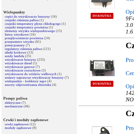
Opi
Wielopunkty
DO KOSZYKA
części do wtryskiwaczy benzyny
(16)
9F4
czujniki ciśnienia paliwa
(1)
czujniki temperatury płynu chłodzącego
(1)
3.0
czujniki temperatury powietrza
(1)
1.6
elementy wtrysku wielopunktowego
(15)
listwy wtryskowe
(16)
przepływomierze powietrza
(24)
przepustnice wtrysku
(61)
Cz
potencjometry
(7)
regulatory ciśnienia paliwa
(121)
silniki krokowe
(13)
sondy lambda
(25)
Pro
wtryskiwacze benzyny
(233)
wtryskiwacze diesel
(1)
wtryskiwacze gazowe
(7)
wtryskiwacze rozruchowe
(3)
Cen
wtryskiwacze do wózków widłowych
(1)
zestawy naprawcze wtryskiwaczy benzyny
(7)
wielopunkty - kolektory ssące
(4)
DO KOSZYKA
zawory odpowietrzania zbiornika
(4)
Opi
142
Pompy paliwa
NO
elektryczne
(7)
mechaniczne
(46)
Cz
Cewki i moduły zapłonowe
cewki zapłonowe
(12)
Pro
moduły zapłonowe
(9)