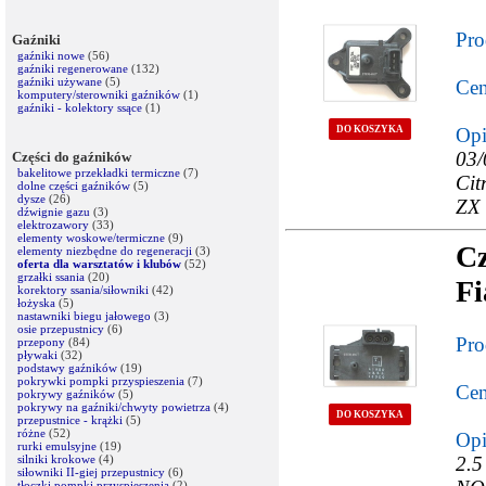
Pro
Gaźniki
gaźniki nowe
(56)
gaźniki regenerowane
(132)
gaźniki używane
(5)
Cen
komputery/sterowniki gaźników
(1)
gaźniki - kolektory ssące
(1)
DO KOSZYKA
Opi
03/
Części do gaźników
bakelitowe przekładki termiczne
(7)
Cit
dolne części gaźników
(5)
dysze
(26)
ZX 
dźwignie gazu
(3)
elektrozawory
(33)
elementy woskowe/termiczne
(9)
Cz
elementy niezbędne do regeneracji
(3)
oferta dla warsztatów i klubów
(52)
grzałki ssania
(20)
Fi
korektory ssania/siłowniki
(42)
łożyska
(5)
nastawniki biegu jałowego
(3)
osie przepustnicy
(6)
Pro
przepony
(84)
pływaki
(32)
podstawy gaźników
(19)
pokrywki pompki przyspieszenia
(7)
Cen
pokrywy gaźników
(5)
pokrywy na gaźniki/chwyty powietrza
(4)
DO KOSZYKA
przepustnice - krążki
(5)
różne
(52)
Opi
rurki emulsyjne
(19)
silniki krokowe
(4)
2.5
siłowniki II-giej przepustnicy
(6)
tłoczki pompki przyspieszenia
(2)