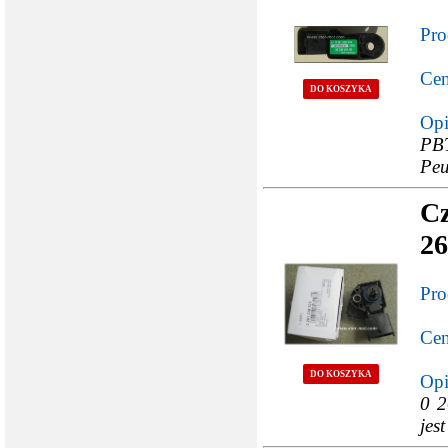
Pro
Cen
DO KOSZYKA
Opi
PBT
Peu
Cz
26
Pro
Cen
DO KOSZYKA
Opi
0 2
jes