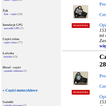
Pro
Żuk
Cen
Żuk - części
(24)
Opi
Instalacje LPG
DO KOSZYKA
uszczelki LPG
(7)
153
też
Części różne
Zas
części różne
(77)
więc
Łożyska
Cz
łożyska
(15)
28
Diesel - części
czujniki ciśnienia
(1)
Pro
Cen
» Części motocyklowe
DO KOSZYKA
Opi
15
Gaźniki
gaźniki używane
(2)