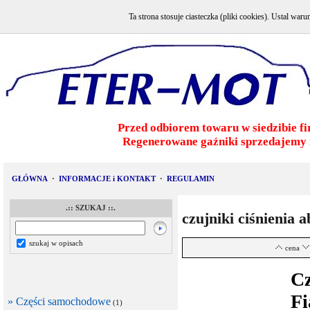
Ta strona stosuje ciasteczka (pliki cookies). Ustal w
Przed odbiorem towaru w siedzibie fi
Regenerowane gaźniki sprzedajemy 
GŁÓWNA
·
INFORMACJE i KONTAKT
·
REGULAMIN
.:: SZUKAJ ::.
czujniki ciśnienia 
szukaj w opisach
cena
Cz
Fi
» Części samochodowe
(1)