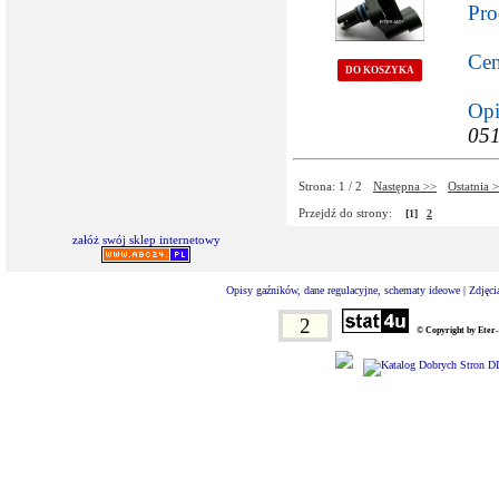
Pro
Cen
DO KOSZYKA
Opi
051
Strona: 1 / 2
Następna >>
Ostatnia 
Przejdź do strony:
[1]
2
załóż swój sklep internetowy
Opisy gaźników, dane regulacyjne, schematy ideowe
|
Zdjęci
2
© Copyright by Eter-