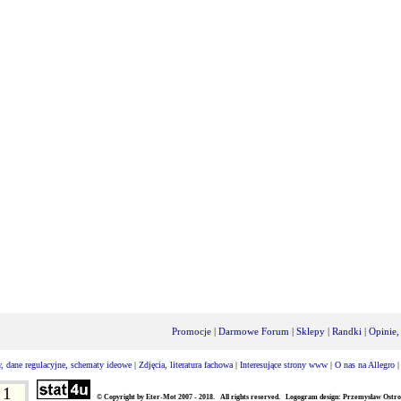
Promocje
|
Darmowe Forum
|
Sklepy
|
Randki
|
Opinie,
, dane regulacyjne, schematy ideowe
|
Zdjęcia, literatura fachowa
|
Interesujące strony www
|
O nas na Allegro
1
© Copyright by Eter-Mot 2007 - 2018. All rights reserved. Logogram design: Przemysław Ostro