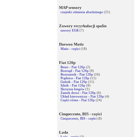
MAP sensory
czujniki ciśnienia absolutnego
(21)
Zawory recyrkulacji spalin
zawory EGR
(7)
Daewoo Matiz
Matiz - części
(18)
Fiat 126p
Resor - Fiat 126p
(2)
Rozrząd - Fiat 126p
(9)
Rozrusznik - Fiat 126p
(16)
Prądnica - Fiat 126p
(11)
Gaźnik - Fiat 126p
(11)
Silnik - Fiat 126p
(9)
Skrzynia biegów
(1)
Zamek drzwi - Fiat 126p
(6)
Układ kierowniczy - Fiat 126p
(4)
Części różne - Fiat 126p
(24)
Cinquecento, BIS - części
Cinquecento, BIS - części
(8)
Łada
Łada - części
(3)