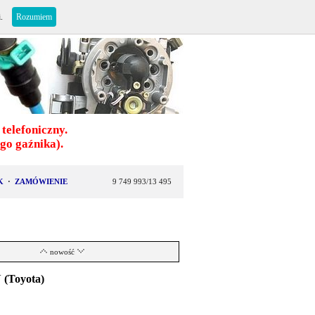
i.
Rozumiem
telefoniczny.
o gaźnika).
K
·
ZAMÓWIENIE
9 749 993/13 495
nowość
 (Toyota)