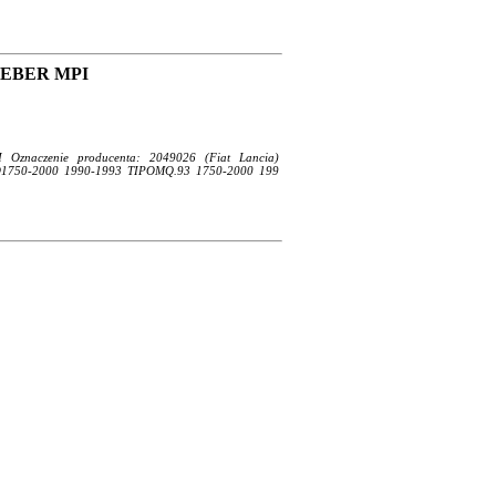
i WEBER MPI
PI Oznaczenie producenta: 2049026 (Fiat Lancia)
O1750-2000 1990-1993 TIPOMQ.93 1750-2000 199