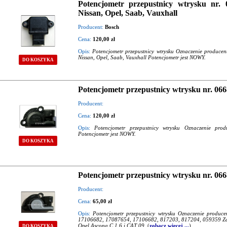
Potencjometr przepustnicy wtrysku nr. 
Nissan, Opel, Saab, Vauxhall
Producent:
Bosch
Cena:
120,00 zł
Opis:
Potencjometr przepustnicy wtrysku Oznaczenie produce
Nissan, Opel, Saab, Vauxhall Potencjometr jest NOWY.
DO KOSZYKA
Potencjometr przepustnicy wtrysku nr. 06
Producent:
Cena:
120,00 zł
Opis:
Potencjometr przepustnicy wtrysku Oznaczenie pro
Potencjometr jest NOWY.
DO KOSZYKA
Potencjometr przepustnicy wtrysku nr. 066
Producent:
Cena:
65,00 zł
Opis:
Potencjometr przepustnicy wtrysku Oznaczenie produ
17106682, 17087654, 17106682, 817203, 817204, 059359 Zas
Opel Ascona C 1.6 i CAT 09.
(
zobacz więcej ...
)
DO KOSZYKA