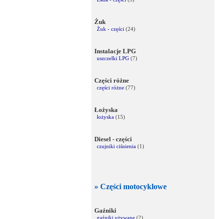
Żuk
Żuk - części
(24)
Instalacje LPG
uszczelki LPG
(7)
Części różne
części różne
(77)
Łożyska
łożyska
(15)
Diesel - części
czujniki ciśnienia
(1)
» Części motocyklowe
Gaźniki
gaźniki używane
(2)