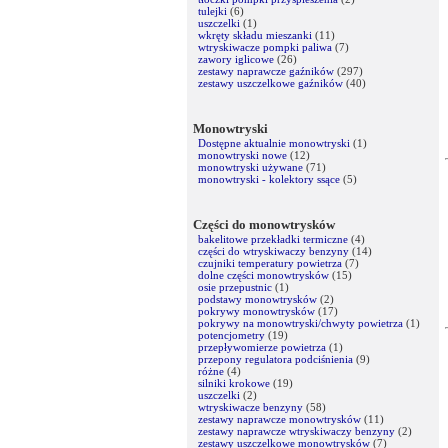
tulejki
(6)
uszczelki
(1)
wkręty składu mieszanki
(11)
wtryskiwacze pompki paliwa
(7)
zawory iglicowe
(26)
zestawy naprawcze gaźników
(297)
zestawy uszczelkowe gaźników
(40)
Monowtryski
Dostępne aktualnie monowtryski
(1)
monowtryski nowe
(12)
monowtryski używane
(71)
monowtryski - kolektory ssące
(5)
Części do monowtrysków
bakelitowe przekładki termiczne
(4)
części do wtryskiwaczy benzyny
(14)
czujniki temperatury powietrza
(7)
dolne części monowtrysków
(15)
osie przepustnic
(1)
podstawy monowtrysków
(2)
pokrywy monowtrysków
(17)
pokrywy na monowtryski/chwyty powietrza
(1)
potencjometry
(19)
przepływomierze powietrza
(1)
przepony regulatora podciśnienia
(9)
różne
(4)
silniki krokowe
(19)
uszczelki
(2)
wtryskiwacze benzyny
(58)
zestawy naprawcze monowtrysków
(11)
zestawy naprawcze wtryskiwaczy benzyny
(2)
zestawy uszczelkowe monowtrysków
(7)