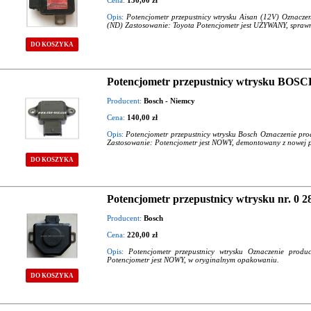
Cena:
150,00 zł
Opis:
Potencjometr przepustnicy wtrysku Aisan (12V) Oznacz
(ND) Zastosowanie: Toyota Potencjometr jest UŻYWANY, spraw
DO KOSZYKA
Potencjometr przepustnicy wtrysku BOSCH
Producent:
Bosch - Niemcy
Cena:
140,00 zł
Opis:
Potencjometr przepustnicy wtrysku Bosch Oznaczenie p
Zastosowanie: Potencjometr jest NOWY, demontowany z nowej p
DO KOSZYKA
Potencjometr przepustnicy wtrysku nr. 0 2
Producent:
Bosch
Cena:
220,00 zł
Opis:
Potencjometr przepustnicy wtrysku Oznaczenie prod
Potencjometr jest NOWY, w oryginalnym opakowaniu.
DO KOSZYKA