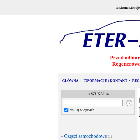
Ta strona stosuj
Przed odbior
Regenerowa
GŁÓWNA
·
INFORMACJE i KONTAKT
·
REG
.:: SZUKAJ ::.
szukaj w opisach
» Części samochodowe
(1)