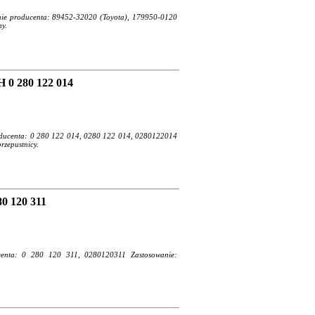
enie producenta: 89452-32020 (Toyota), 179950-0120
ny.
 0 280 122 014
roducenta: 0 280 122 014, 0280 122 014, 0280122014
rzepustnicy.
80 120 311
ucenta: 0 280 120 311, 0280120311 Zastosowanie: