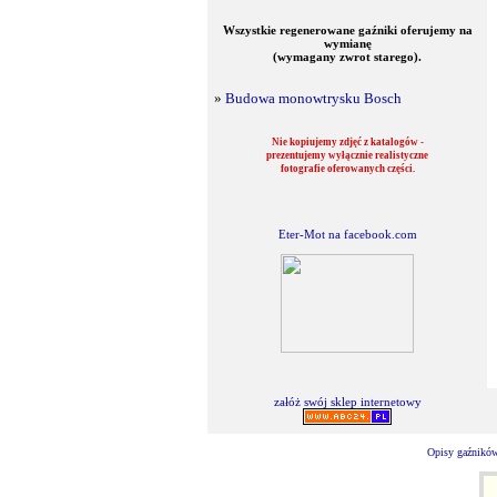
Wszystkie regenerowane gaźniki oferujemy na
wymianę
(wymagany zwrot starego).
»
Budowa monowtrysku Bosch
Nie kopiujemy zdjęć z katalogów -
prezentujemy wyłącznie realistyczne
fotografie oferowanych części.
Eter-Mot na facebook.com
załóż swój sklep internetowy
Opisy gaźników