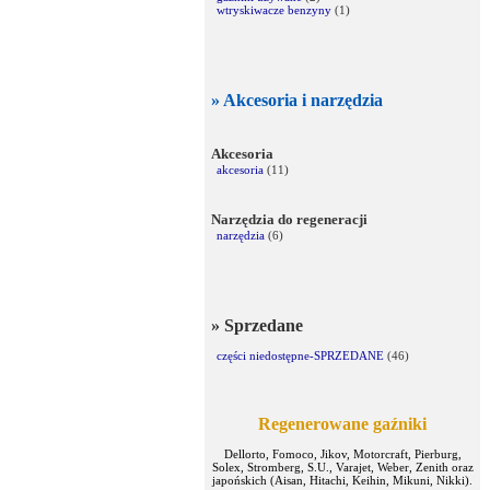
wtryskiwacze benzyny
(1)
» Akcesoria i narzędzia
Akcesoria
akcesoria
(11)
Narzędzia do regeneracji
narzędzia
(6)
» Sprzedane
części niedostępne-SPRZEDANE
(46)
Regenerowane gaźniki
Dellorto, Fomoco, Jikov, Motorcraft, Pierburg,
Solex, Stromberg, S.U., Varajet, Weber, Zenith oraz
japońskich (Aisan, Hitachi, Keihin, Mikuni, Nikki).