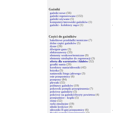
Gaźniki
gaźniki nowe
(56)
gaźniki regenerowane
(132)
gaźniki używane
(5)
komputery/sterowniki gaźników
(1)
gaźniki - kolektory ssące
(1)
Części do gaźników
bakelitowe przekładki termiczne
(7)
dolne części gaźników
(5)
dysze
(26)
dźwignie gazu
(3)
elektrozawory
(33)
elementy woskowe/termiczne
(9)
elementy niezbędne do regeneracji
(3)
oferta dla warsztatów i klubów
(52)
grzałki ssania
(20)
korektory ssania/siłowniki
(42)
łożyska
(5)
nastawniki biegu jałowego
(3)
osie przepustnicy
(6)
przepony
(84)
pływaki
(32)
podstawy gaźników
(19)
pokrywki pompki przyspieszenia
(7)
pokrywy gaźników
(5)
pokrywy na gaźniki/chwyty powietrza
(4)
przepustnice - krążki
(5)
różne
(52)
rurki emulsyjne
(19)
silniki krokowe
(4)
siłowniki II-giej przepustnicy
(6)
tłoczki pompki przyspieszenia
(2)