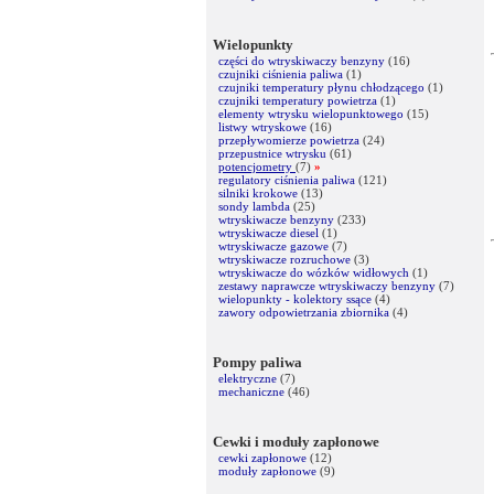
Wielopunkty
części do wtryskiwaczy benzyny
(16)
czujniki ciśnienia paliwa
(1)
czujniki temperatury płynu chłodzącego
(1)
czujniki temperatury powietrza
(1)
elementy wtrysku wielopunktowego
(15)
listwy wtryskowe
(16)
przepływomierze powietrza
(24)
przepustnice wtrysku
(61)
potencjometry
(7)
»
regulatory ciśnienia paliwa
(121)
silniki krokowe
(13)
sondy lambda
(25)
wtryskiwacze benzyny
(233)
wtryskiwacze diesel
(1)
wtryskiwacze gazowe
(7)
wtryskiwacze rozruchowe
(3)
wtryskiwacze do wózków widłowych
(1)
zestawy naprawcze wtryskiwaczy benzyny
(7)
wielopunkty - kolektory ssące
(4)
zawory odpowietrzania zbiornika
(4)
Pompy paliwa
elektryczne
(7)
mechaniczne
(46)
Cewki i moduły zapłonowe
cewki zapłonowe
(12)
moduły zapłonowe
(9)