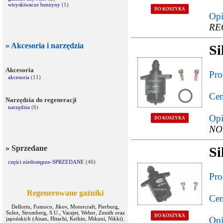
wtryskiwacze benzyny
(1)
DO KOSZYKA
Opi
RE
» Akcesoria i narzędzia
Si
Akcesoria
Pro
akcesoria
(11)
Cen
Narzędzia do regeneracji
narzędzia
(6)
Opi
DO KOSZYKA
NO
» Sprzedane
Si
części niedostępne-SPRZEDANE
(46)
Pro
Regenerowane gaźniki
Cen
Dellorto, Fomoco, Jikov, Motorcraft, Pierburg,
Solex, Stromberg, S.U., Varajet, Weber, Zenith oraz
DO KOSZYKA
Opi
japońskich (Aisan, Hitachi, Keihin, Mikuni, Nikki).