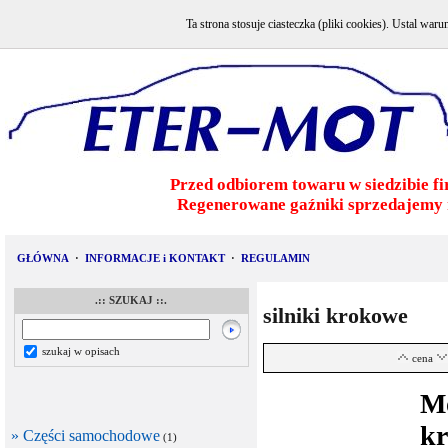
Ta strona stosuje ciasteczka (pliki cookies). Ustal w
Przed odbiorem towaru w siedzibie fi
Regenerowane gaźniki sprzedajemy 
GŁÓWNA
·
INFORMACJE i KONTAKT
·
REGULAMIN
.:: SZUKAJ ::.
silniki krokowe
szukaj w opisach
cena
M
kr
» Części samochodowe
(1)