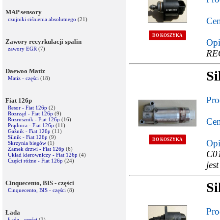
MAP sensory
Cen
czujniki ciśnienia absolutnego
(21)
DO KOSZYKA
Opi
Zawory recyrkulacji spalin
zawory EGR
(7)
RE
Daewoo Matiz
Si
Matiz - części
(18)
Pro
Fiat 126p
Resor - Fiat 126p
(2)
Rozrząd - Fiat 126p
(9)
Rozrusznik - Fiat 126p
(16)
Cen
Prądnica - Fiat 126p
(11)
Gaźnik - Fiat 126p
(11)
Silnik - Fiat 126p
(9)
DO KOSZYKA
Opi
Skrzynia biegów
(1)
Zamek drzwi - Fiat 126p
(6)
C01
Układ kierowniczy - Fiat 126p
(4)
Części różne - Fiat 126p
(24)
jes
Cinquecento, BIS - części
Si
Cinquecento, BIS - części
(8)
Pro
Łada
Łada - części
(3)