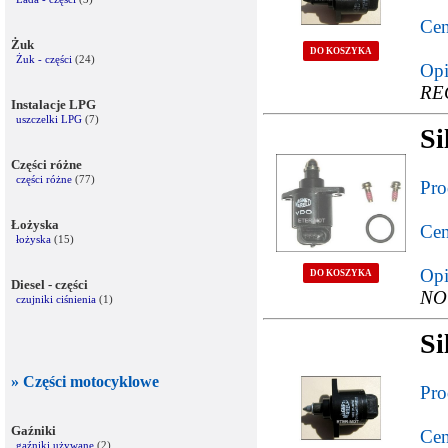
Cen
Żuk
DO KOSZYKA
Żuk - części
(24)
Opi
RE
Instalacje LPG
uszczelki LPG
(7)
Si
Części różne
części różne
(77)
Pro
Łożyska
Cen
łożyska
(15)
Opi
DO KOSZYKA
Diesel - części
NO
czujniki ciśnienia
(1)
Si
» Części motocyklowe
Pro
Gaźniki
Cen
gaźniki używane
(2)