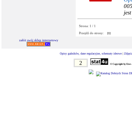
005
jes
Strona: 1 / 1
Przejdź do strony:
[1]
załóż swój sklep internetowy
Opisy gaźników, dane regulacyjne, schematy ideowe
|
Zdjęci
2
© Copyright by Eter-