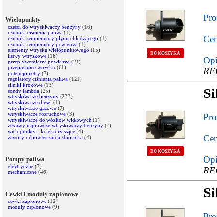
Pro
Wielopunkty
części do wtryskiwaczy benzyny
(16)
czujniki ciśnienia paliwa
(1)
Cen
czujniki temperatury płynu chłodzącego
(1)
czujniki temperatury powietrza
(1)
elementy wtrysku wielopunktowego
(15)
DO KOSZYKA
listwy wtryskowe
(16)
Opi
przepływomierze powietrza
(24)
przepustnice wtrysku
(61)
RE
potencjometry
(7)
regulatory ciśnienia paliwa
(121)
silniki krokowe
(13)
Si
sondy lambda
(25)
wtryskiwacze benzyny
(233)
wtryskiwacze diesel
(1)
wtryskiwacze gazowe
(7)
wtryskiwacze rozruchowe
(3)
Pro
wtryskiwacze do wózków widłowych
(1)
zestawy naprawcze wtryskiwaczy benzyny
(7)
wielopunkty - kolektory ssące
(4)
Cen
zawory odpowietrzania zbiornika
(4)
DO KOSZYKA
Opi
Pompy paliwa
elektryczne
(7)
RE
mechaniczne
(46)
Si
Cewki i moduły zapłonowe
cewki zapłonowe
(12)
moduły zapłonowe
(9)
Pro