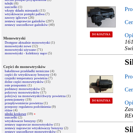
tulejki
(6)
uszczelki
(1)
Pro
wkręty składu mieszanki
(11)
wtryskiwacze pompki paliwa
(7)
zawory iglicowe
(26)
Cen
zestawy naprawcze gaźników
(297)
zestawy uszczelkowe gaźników
(40)
Opi
DO KOSZYKA
Monowtryski
161
Dostępne aktualnie monowtryski
(1)
monowtryski nowe
(12)
Swi
monowtryski używane
(71)
monowtryski - kolektory ssące
(5)
Si
Części do monowtrysków
bakelitowe przekładki termiczne
(4)
części do wtryskiwaczy benzyny
(14)
Pro
czujniki temperatury powietrza
(7)
dolne części monowtrysków
(15)
osie przepustnic
(1)
Cen
podstawy monowtrysków
(2)
pokrywy monowtrysków
(17)
pokrywy na monowtryski/chwyty powietrza
(1)
potencjometry
(19)
DO KOSZYKA
Opi
przepływomierze powietrza
(1)
przepony regulatora podciśnienia
(9)
Za
różne
(4)
silniki krokowe
(19)
»
RE
uszczelki
(2)
wtryskiwacze benzyny
(58)
zestawy naprawcze monowtrysków
(11)
Si
zestawy naprawcze wtryskiwaczy benzyny
(2)
zestawy uszczelkowe monowtrysków
(7)