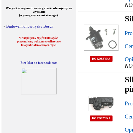
NO
Wszystkie regenerowane gaźniki oferujemy na
wymianę
(wymagany zwrot starego).
Si
»
Budowa monowtrysku Bosch
Pro
Nie kopiujemy zdjęć z katalogów -
prezentujemy wyłącznie realistyczne
Cen
fotografie oferowanych części.
Opi
DO KOSZYKA
Eter-Mot na facebook.com
NO
Si
pi
Pro
Cen
DO KOSZYKA
Opi