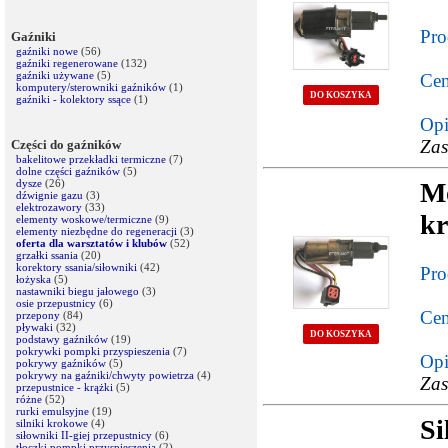
Pro
Gaźniki
gaźniki nowe
(56)
gaźniki regenerowane
(132)
gaźniki używane
(5)
Cen
komputery/sterowniki gaźników
(1)
DO KOSZYKA
gaźniki - kolektory ssące
(1)
Opi
Zas
Części do gaźników
bakelitowe przekładki termiczne
(7)
dolne części gaźników
(5)
dysze
(26)
M
dźwignie gazu
(3)
elektrozawory
(33)
kr
elementy woskowe/termiczne
(9)
elementy niezbędne do regeneracji
(3)
oferta dla warsztatów i klubów
(52)
grzałki ssania
(20)
korektory ssania/siłowniki
(42)
Pro
łożyska
(5)
nastawniki biegu jałowego
(3)
osie przepustnicy
(6)
Cen
przepony
(84)
pływaki
(32)
DO KOSZYKA
podstawy gaźników
(19)
pokrywki pompki przyspieszenia
(7)
Opi
pokrywy gaźników
(5)
pokrywy na gaźniki/chwyty powietrza
(4)
Zas
przepustnice - krążki
(5)
różne
(52)
rurki emulsyjne
(19)
Si
silniki krokowe
(4)
siłowniki II-giej przepustnicy
(6)
tłoczki pompki przyspieszenia
(2)