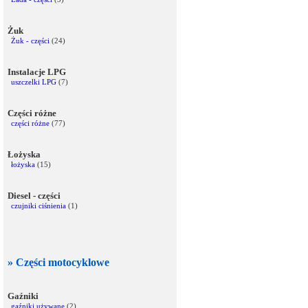
Żuk
Żuk - części
(24)
Instalacje LPG
uszczelki LPG
(7)
Części różne
części różne
(77)
Łożyska
łożyska
(15)
Diesel - części
czujniki ciśnienia
(1)
» Części motocyklowe
Gaźniki
gaźniki używane
(2)