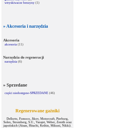
wtryskiwacze benzyny
(1)
» Akcesoria i narzędzia
Akcesoria
akcesoria
(11)
Narzędzia do regeneracji
narzędzia
(6)
» Sprzedane
części niedostępne-SPRZEDANE
(46)
Regenerowane gaźniki
Dellorto, Fomoco, Jikov, Motorcraft, Pierburg,
Solex, Stromberg, S.U., Varajet, Weber, Zenith oraz
japońskich (Aisan, Hitachi, Keihin, Mikuni, Nikki).