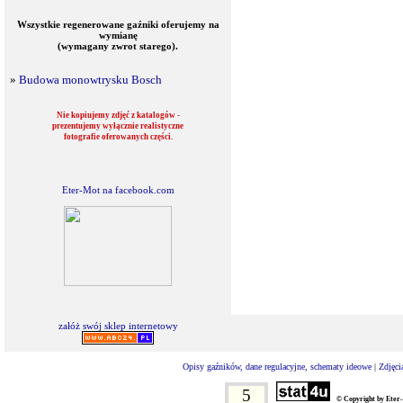
Wszystkie regenerowane gaźniki oferujemy na
wymianę
(wymagany zwrot starego).
»
Budowa monowtrysku Bosch
Nie kopiujemy zdjęć z katalogów -
prezentujemy wyłącznie realistyczne
fotografie oferowanych części.
Eter-Mot na facebook.com
załóż swój sklep internetowy
Opisy gaźników, dane regulacyjne, schematy ideowe
|
Zdjęci
5
© Copyright by Eter-