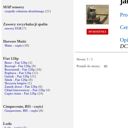
ja
MAP sensory
czujniki ciśnienia absolutnego
(21)
Pro
Zawory recyrkulacji spalin
Cen
zawory EGR
(7)
DO KOSZYKA
Opi
Daewoo Matiz
DCH
Matiz - części
(18)
Fiat 126p
Strona: 1 / 1
Resor - Fiat 126p
(2)
Rozrząd - Fiat 126p
(9)
Przejdź do strony:
[1]
Rozrusznik - Fiat 126p
(16)
Prądnica - Fiat 126p
(11)
Gaźnik - Fiat 126p
(11)
Silnik - Fiat 126p
(9)
Skrzynia biegów
(1)
Zamek drzwi - Fiat 126p
(6)
Układ kierowniczy - Fiat 126p
(4)
Części różne - Fiat 126p
(24)
Cinquecento, BIS - części
Cinquecento, BIS - części
(8)
Łada
Łada - części
(3)