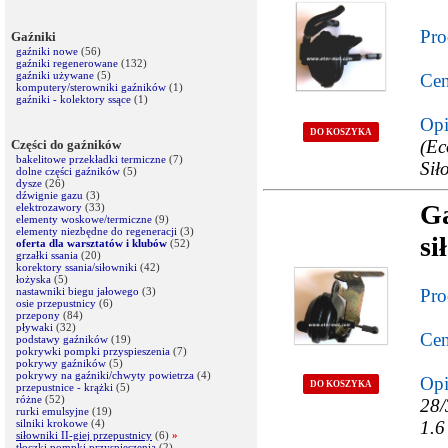
Pro
Gaźniki
gaźniki nowe
(56)
gaźniki regenerowane
(132)
gaźniki używane
(5)
Cen
komputery/sterowniki gaźników
(1)
gaźniki - kolektory ssące
(1)
Opi
DO KOSZYKA
(Ec
Części do gaźników
bakelitowe przekładki termiczne
(7)
Sił
dolne części gaźników
(5)
dysze
(26)
dźwignie gazu
(3)
G
elektrozawory
(33)
elementy woskowe/termiczne
(9)
elementy niezbędne do regeneracji
(3)
si
oferta dla warsztatów i klubów
(52)
grzałki ssania
(20)
korektory ssania/siłowniki
(42)
łożyska
(5)
nastawniki biegu jałowego
(3)
Pro
osie przepustnicy
(6)
przepony
(84)
pływaki
(32)
Cen
podstawy gaźników
(19)
pokrywki pompki przyspieszenia
(7)
pokrywy gaźników
(5)
pokrywy na gaźniki/chwyty powietrza
(4)
Opi
DO KOSZYKA
przepustnice - krążki
(5)
różne
(52)
28/
rurki emulsyjne
(19)
silniki krokowe
(4)
1.6
siłowniki II-giej przepustnicy
(6)
»
tłoczki pompki przyspieszenia
(2)