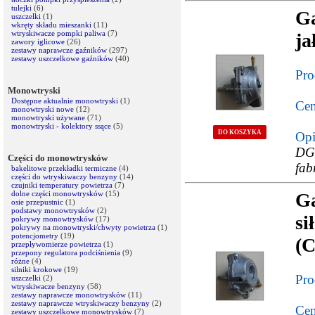
tulejki
(6)
G
uszczelki
(1)
wkręty składu mieszanki
(11)
wtryskiwacze pompki paliwa
(7)
ja
zawory iglicowe
(26)
zestawy naprawcze gaźników
(297)
zestawy uszczelkowe gaźników
(40)
Pro
Monowtryski
Dostępne aktualnie monowtryski
(1)
Cen
monowtryski nowe
(12)
monowtryski używane
(71)
monowtryski - kolektory ssące
(5)
DO KOSZYKA
Opi
DG
Części do monowtrysków
fab
bakelitowe przekładki termiczne
(4)
części do wtryskiwaczy benzyny
(14)
czujniki temperatury powietrza
(7)
dolne części monowtrysków
(15)
G
osie przepustnic
(1)
podstawy monowtrysków
(2)
si
pokrywy monowtrysków
(17)
pokrywy na monowtryski/chwyty powietrza
(1)
potencjometry
(19)
(
przepływomierze powietrza
(1)
przepony regulatora podciśnienia
(9)
różne
(4)
silniki krokowe
(19)
Pro
uszczelki
(2)
wtryskiwacze benzyny
(58)
zestawy naprawcze monowtrysków
(11)
zestawy naprawcze wtryskiwaczy benzyny
(2)
Cen
zestawy uszczelkowe monowtrysków
(7)