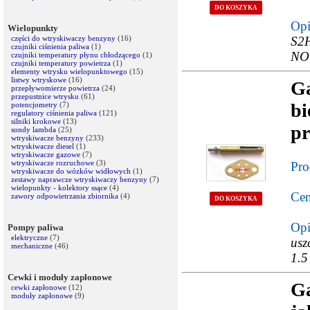
DO KOSZYKA
Opi
Wielopunkty
części do wtryskiwaczy benzyny
(16)
S2H
czujniki ciśnienia paliwa
(1)
NOW
czujniki temperatury płynu chłodzącego
(1)
czujniki temperatury powietrza
(1)
elementy wtrysku wielopunktowego
(15)
listwy wtryskowe
(16)
G
przepływomierze powietrza
(24)
przepustnice wtrysku
(61)
b
potencjometry
(7)
regulatory ciśnienia paliwa
(121)
silniki krokowe
(13)
pr
sondy lambda
(25)
wtryskiwacze benzyny
(233)
wtryskiwacze diesel
(1)
wtryskiwacze gazowe
(7)
wtryskiwacze rozruchowe
(3)
Pro
wtryskiwacze do wózków widłowych
(1)
zestawy naprawcze wtryskiwaczy benzyny
(7)
wielopunkty - kolektory ssące
(4)
Cen
zawory odpowietrzania zbiornika
(4)
DO KOSZYKA
Opi
Pompy paliwa
elektryczne
(7)
usz
mechaniczne
(46)
1.5
Cewki i moduły zapłonowe
G
cewki zapłonowe
(12)
moduły zapłonowe
(9)