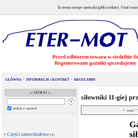
Ta strona stosuje ciasteczka (pliki cookies). Ustal w
Przed odbiorem towaru w siedzibie fi
Regenerowane gaźniki sprzedajemy 
GŁÓWNA
·
INFORMACJE i KONTAKT
·
REGULAMIN
.:: SZUKAJ ::.
siłowniki II-giej pr
szukaj w opisach
cena
G
si
» Części samochodowe
(1)