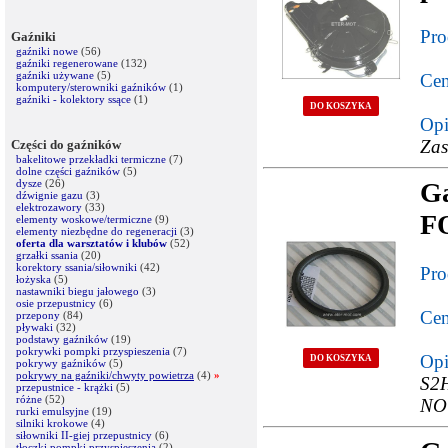
Pro
Gaźniki
gaźniki nowe
(56)
gaźniki regenerowane
(132)
gaźniki używane
(5)
Cen
komputery/sterowniki gaźników
(1)
gaźniki - kolektory ssące
(1)
DO KOSZYKA
Opi
Zas
Części do gaźników
bakelitowe przekładki termiczne
(7)
dolne części gaźników
(5)
dysze
(26)
G
dźwignie gazu
(3)
elektrozawory
(33)
FO
elementy woskowe/termiczne
(9)
elementy niezbędne do regeneracji
(3)
oferta dla warsztatów i klubów
(52)
grzałki ssania
(20)
korektory ssania/siłowniki
(42)
Pro
łożyska
(5)
nastawniki biegu jałowego
(3)
osie przepustnicy
(6)
Cen
przepony
(84)
pływaki
(32)
podstawy gaźników
(19)
pokrywki pompki przyspieszenia
(7)
Opi
DO KOSZYKA
pokrywy gaźników
(5)
pokrywy na gaźniki/chwyty powietrza
(4)
»
S2H
przepustnice - krążki
(5)
różne
(52)
NOW
rurki emulsyjne
(19)
silniki krokowe
(4)
siłowniki II-giej przepustnicy
(6)
tłoczki pompki przyspieszenia
(2)