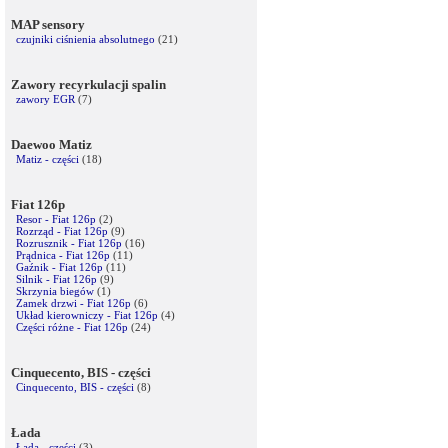
MAP sensory
czujniki ciśnienia absolutnego
(21)
Zawory recyrkulacji spalin
zawory EGR
(7)
Daewoo Matiz
Matiz - części
(18)
Fiat 126p
Resor - Fiat 126p
(2)
Rozrząd - Fiat 126p
(9)
Rozrusznik - Fiat 126p
(16)
Prądnica - Fiat 126p
(11)
Gaźnik - Fiat 126p
(11)
Silnik - Fiat 126p
(9)
Skrzynia biegów
(1)
Zamek drzwi - Fiat 126p
(6)
Układ kierowniczy - Fiat 126p
(4)
Części różne - Fiat 126p
(24)
Cinquecento, BIS - części
Cinquecento, BIS - części
(8)
Łada
Łada - części
(3)