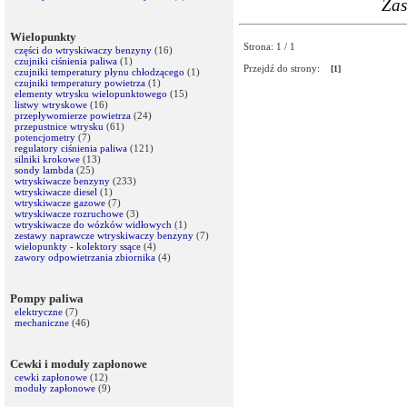
Zas
Wielopunkty
Strona: 1 / 1
części do wtryskiwaczy benzyny
(16)
czujniki ciśnienia paliwa
(1)
Przejdź do strony:
[1]
czujniki temperatury płynu chłodzącego
(1)
czujniki temperatury powietrza
(1)
elementy wtrysku wielopunktowego
(15)
listwy wtryskowe
(16)
przepływomierze powietrza
(24)
przepustnice wtrysku
(61)
potencjometry
(7)
regulatory ciśnienia paliwa
(121)
silniki krokowe
(13)
sondy lambda
(25)
wtryskiwacze benzyny
(233)
wtryskiwacze diesel
(1)
wtryskiwacze gazowe
(7)
wtryskiwacze rozruchowe
(3)
wtryskiwacze do wózków widłowych
(1)
zestawy naprawcze wtryskiwaczy benzyny
(7)
wielopunkty - kolektory ssące
(4)
zawory odpowietrzania zbiornika
(4)
Pompy paliwa
elektryczne
(7)
mechaniczne
(46)
Cewki i moduły zapłonowe
cewki zapłonowe
(12)
moduły zapłonowe
(9)