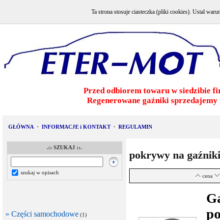
Ta strona stosuje ciasteczka (pliki cookies). Ustal w
Przed odbiorem towaru w siedzibie fi
Regenerowane gaźniki sprzedajemy 
GŁÓWNA
·
INFORMACJE i KONTAKT
·
REGULAMIN
.:: SZUKAJ ::.
pokrywy na gaźniki
szukaj w opisach
cena
G
po
» Części samochodowe
(1)