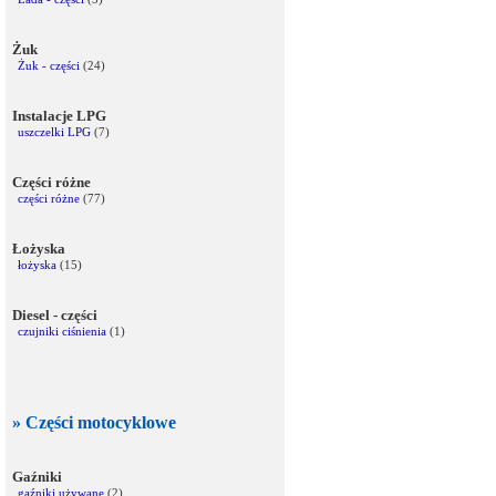
Żuk
Żuk - części
(24)
Instalacje LPG
uszczelki LPG
(7)
Części różne
części różne
(77)
Łożyska
łożyska
(15)
Diesel - części
czujniki ciśnienia
(1)
» Części motocyklowe
Gaźniki
gaźniki używane
(2)