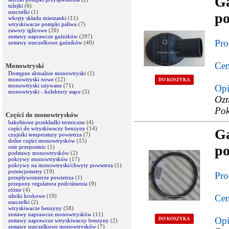
G
tulejki
(6)
uszczelki
(1)
po
wkręty składu mieszanki
(11)
wtryskiwacze pompki paliwa
(7)
zawory iglicowe
(26)
zestawy naprawcze gaźników
(297)
Pro
zestawy uszczelkowe gaźników
(40)
Cen
Monowtryski
Dostępne aktualnie monowtryski
(1)
monowtryski nowe
(12)
DO KOSZYKA
monowtryski używane
(71)
Opi
monowtryski - kolektory ssące
(5)
Ozn
Pok
Części do monowtrysków
bakelitowe przekładki termiczne
(4)
części do wtryskiwaczy benzyny
(14)
G
czujniki temperatury powietrza
(7)
dolne części monowtrysków
(15)
po
osie przepustnic
(1)
podstawy monowtrysków
(2)
pokrywy monowtrysków
(17)
pokrywy na monowtryski/chwyty powietrza
(1)
potencjometry
(19)
Pro
przepływomierze powietrza
(1)
przepony regulatora podciśnienia
(9)
różne
(4)
silniki krokowe
(19)
Cen
uszczelki
(2)
wtryskiwacze benzyny
(58)
zestawy naprawcze monowtrysków
(11)
Opi
DO KOSZYKA
zestawy naprawcze wtryskiwaczy benzyny
(2)
zestawy uszczelkowe monowtrysków
(7)