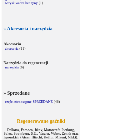
wtryskiwacze benzyny
(1)
» Akcesoria i narzędzia
Akcesoria
akcesoria
(11)
Narzędzia do regeneracji
narzędzia
(6)
» Sprzedane
części niedostępne-SPRZEDANE
(46)
Regenerowane gaźniki
Dellorto, Fomoco, Jikov, Motorcraft, Pierburg,
Solex, Stromberg, S.U., Varajet, Weber, Zenith oraz
japońskich (Aisan, Hitachi, Keihin, Mikuni, Nikki).