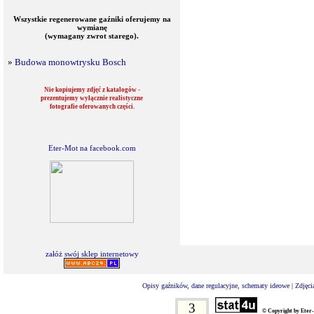
Wszystkie regenerowane gaźniki oferujemy na
wymianę
(wymagany zwrot starego).
»
Budowa monowtrysku Bosch
Nie kopiujemy zdjęć z katalogów -
prezentujemy wyłącznie realistyczne
fotografie oferowanych części.
Eter-Mot na facebook.com
załóż swój sklep internetowy
Opisy gaźników, dane regulacyjne, schematy ideowe
|
Zdjęci
3
© Copyright by Eter-