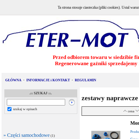
Ta strona stosuje ciasteczka (pliki cookies). Ustal w
Przed odbiorem towaru w siedzibie fi
Regenerowane gaźniki sprzedajemy 
GŁÓWNA
·
INFORMACJE i KONTAKT
·
REGULAMIN
.:: SZUKAJ ::.
zestawy naprawcze
szukaj w opisach
cena
Mon
Produ
» Części samochodowe
(1)