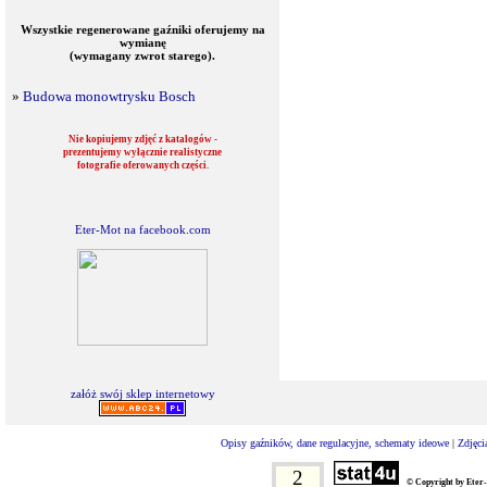
Wszystkie regenerowane gaźniki oferujemy na
wymianę
(wymagany zwrot starego).
»
Budowa monowtrysku Bosch
Nie kopiujemy zdjęć z katalogów -
prezentujemy wyłącznie realistyczne
fotografie oferowanych części.
Eter-Mot na facebook.com
załóż swój sklep internetowy
Opisy gaźników, dane regulacyjne, schematy ideowe
|
Zdjęci
2
© Copyright by Eter-