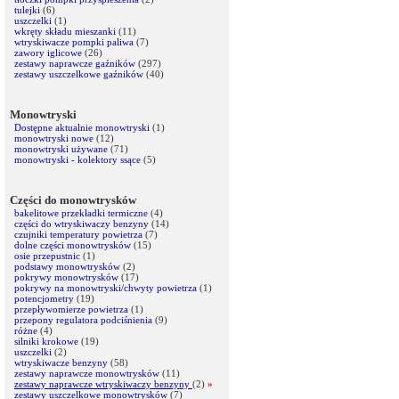
tulejki
(6)
uszczelki
(1)
wkręty składu mieszanki
(11)
wtryskiwacze pompki paliwa
(7)
zawory iglicowe
(26)
zestawy naprawcze gaźników
(297)
zestawy uszczelkowe gaźników
(40)
Monowtryski
Dostępne aktualnie monowtryski
(1)
monowtryski nowe
(12)
monowtryski używane
(71)
monowtryski - kolektory ssące
(5)
Części do monowtrysków
bakelitowe przekładki termiczne
(4)
części do wtryskiwaczy benzyny
(14)
czujniki temperatury powietrza
(7)
dolne części monowtrysków
(15)
osie przepustnic
(1)
podstawy monowtrysków
(2)
pokrywy monowtrysków
(17)
pokrywy na monowtryski/chwyty powietrza
(1)
potencjometry
(19)
przepływomierze powietrza
(1)
przepony regulatora podciśnienia
(9)
różne
(4)
silniki krokowe
(19)
uszczelki
(2)
wtryskiwacze benzyny
(58)
zestawy naprawcze monowtrysków
(11)
zestawy naprawcze wtryskiwaczy benzyny
(2)
»
zestawy uszczelkowe monowtrysków
(7)