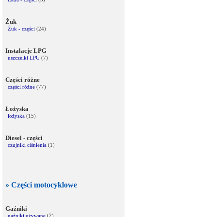
Żuk
Żuk - części
(24)
Instalacje LPG
uszczelki LPG
(7)
Części różne
części różne
(77)
Łożyska
łożyska
(15)
Diesel - części
czujniki ciśnienia
(1)
» Części motocyklowe
Gaźniki
gaźniki używane
(2)