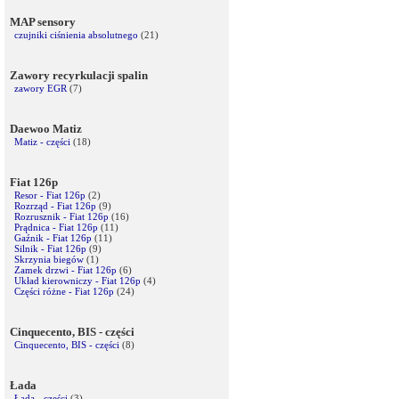
MAP sensory
czujniki ciśnienia absolutnego
(21)
Zawory recyrkulacji spalin
zawory EGR
(7)
Daewoo Matiz
Matiz - części
(18)
Fiat 126p
Resor - Fiat 126p
(2)
Rozrząd - Fiat 126p
(9)
Rozrusznik - Fiat 126p
(16)
Prądnica - Fiat 126p
(11)
Gaźnik - Fiat 126p
(11)
Silnik - Fiat 126p
(9)
Skrzynia biegów
(1)
Zamek drzwi - Fiat 126p
(6)
Układ kierowniczy - Fiat 126p
(4)
Części różne - Fiat 126p
(24)
Cinquecento, BIS - części
Cinquecento, BIS - części
(8)
Łada
Łada - części
(3)