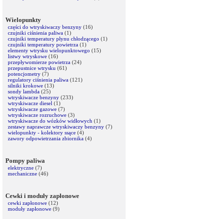
Wielopunkty
części do wtryskiwaczy benzyny
(16)
czujniki ciśnienia paliwa
(1)
czujniki temperatury płynu chłodzącego
(1)
czujniki temperatury powietrza
(1)
elementy wtrysku wielopunktowego
(15)
listwy wtryskowe
(16)
przepływomierze powietrza
(24)
przepustnice wtrysku
(61)
potencjometry
(7)
regulatory ciśnienia paliwa
(121)
silniki krokowe
(13)
sondy lambda
(25)
wtryskiwacze benzyny
(233)
wtryskiwacze diesel
(1)
wtryskiwacze gazowe
(7)
wtryskiwacze rozruchowe
(3)
wtryskiwacze do wózków widłowych
(1)
zestawy naprawcze wtryskiwaczy benzyny
(7)
wielopunkty - kolektory ssące
(4)
zawory odpowietrzania zbiornika
(4)
Pompy paliwa
elektryczne
(7)
mechaniczne
(46)
Cewki i moduły zapłonowe
cewki zapłonowe
(12)
moduły zapłonowe
(9)