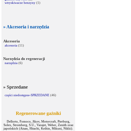
wtryskiwacze benzyny
(1)
» Akcesoria i narzędzia
Akcesoria
akcesoria
(11)
Narzędzia do regeneracji
narzędzia
(6)
» Sprzedane
części niedostępne-SPRZEDANE
(46)
Regenerowane gaźniki
Dellorto, Fomoco, Jikov, Motorcraft, Pierburg,
Solex, Stromberg, S.U., Varajet, Weber, Zenith oraz
japońskich (Aisan, Hitachi, Keihin, Mikuni, Nikki).