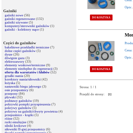
Cena:
Opis:
Gaźniki
gaźniki nowe
(56)
DO KOSZYKA
gaźniki regenerowane
(132)
gaźniki używane
(5)
komputery/sterowniki gaźników
(1)
gaźniki - kolektory ssące
(1)
Mon
Części do gaźników
Produ
bakelitowe przekładki termiczne
(7)
Cena:
dolne części gaźników
(5)
dysze
(26)
Opis:
dźwignie gazu
(3)
elektrozawory
(33)
elementy woskowe/termiczne
(9)
elementy niezbędne do regeneracji
(3)
DO KOSZYKA
oferta dla warsztatów i klubów
(52)
grzałki ssania
(20)
korektory ssania/siłowniki
(42)
łożyska
(5)
nastawniki biegu jałowego
(3)
Strona: 1 / 1
osie przepustnicy
(6)
przepony
(84)
Przejdź do strony:
[1]
pływaki
(32)
podstawy gaźników
(19)
pokrywki pompki przyspieszenia
(7)
pokrywy gaźników
(5)
pokrywy na gaźniki/chwyty powietrza
(4)
przepustnice - krążki
(5)
różne
(52)
rurki emulsyjne
(19)
silniki krokowe
(4)
siłowniki II-giej przepustnicy
(6)
tłoczki pompki przyspieszenia
(2)