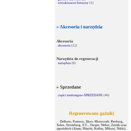
wtryskiwacze benzyny
(1)
» Akcesoria i narzędzia
Akcesoria
akcesoria
(11)
Narzędzia do regeneracji
narzędzia
(6)
» Sprzedane
części niedostępne-SPRZEDANE
(46)
Regenerowane gaźniki
Dellorto, Fomoco, Jikov, Motorcraft, Pierburg,
Solex, Stromberg, S.U., Varajet, Weber, Zenith oraz
japońskich (Aisan, Hitachi, Keihin, Mikuni, Nikki).