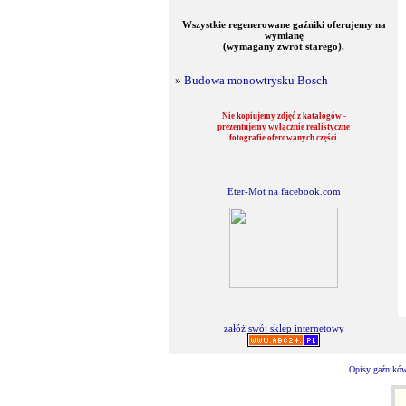
Wszystkie regenerowane gaźniki oferujemy na
wymianę
(wymagany zwrot starego).
»
Budowa monowtrysku Bosch
Nie kopiujemy zdjęć z katalogów -
prezentujemy wyłącznie realistyczne
fotografie oferowanych części.
Eter-Mot na facebook.com
załóż swój sklep internetowy
Opisy gaźników