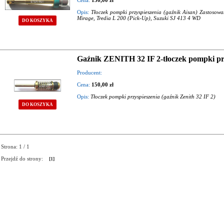
Cena:
150,00 zł
Opis:
Tłoczek pompki przyspieszenia (gaźnik Aisan) Zastosowa
Mirage, Tredia L 200 (Pick-Up), Suzuki SJ 413 4 WD
DO KOSZYKA
Gaźnik ZENITH 32 IF 2-tłoczek pompki pr
Producent:
Cena:
150,00 zł
Opis:
Tłoczek pompki przyspieszenia (gaźnik Zenith 32 IF 2)
DO KOSZYKA
Strona: 1 / 1
Przejdź do strony:
[1]