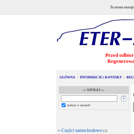
Ta strona stosuj
Przed odbior
Regenerowa
GŁÓWNA
·
INFORMACJE i KONTAKT
·
REG
.:: SZUKAJ ::.
szukaj w opisach
» Części samochodowe
(1)