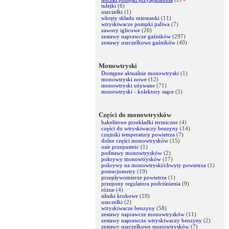
tulejki
(6)
uszczelki
(1)
wkręty składu mieszanki
(11)
wtryskiwacze pompki paliwa
(7)
zawory iglicowe
(26)
zestawy naprawcze gaźników
(297)
zestawy uszczelkowe gaźników
(40)
Monowtryski
Dostępne aktualnie monowtryski
(1)
monowtryski nowe
(12)
monowtryski używane
(71)
monowtryski - kolektory ssące
(5)
Części do monowtrysków
bakelitowe przekładki termiczne
(4)
części do wtryskiwaczy benzyny
(14)
czujniki temperatury powietrza
(7)
dolne części monowtrysków
(15)
osie przepustnic
(1)
podstawy monowtrysków
(2)
pokrywy monowtrysków
(17)
pokrywy na monowtryski/chwyty powietrza
(1)
potencjometry
(19)
przepływomierze powietrza
(1)
przepony regulatora podciśnienia
(9)
różne
(4)
silniki krokowe
(19)
uszczelki
(2)
wtryskiwacze benzyny
(58)
zestawy naprawcze monowtrysków
(11)
zestawy naprawcze wtryskiwaczy benzyny
(2)
zestawy uszczelkowe monowtrysków
(7)