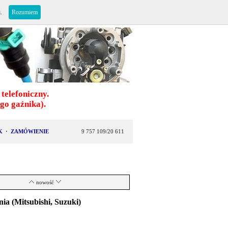
i.
Rozumiem
telefoniczny.
o gaźnika).
K
·
ZAMÓWIENIE
9 757 109/20 611
nowość
ia (Mitsubishi, Suzuki)