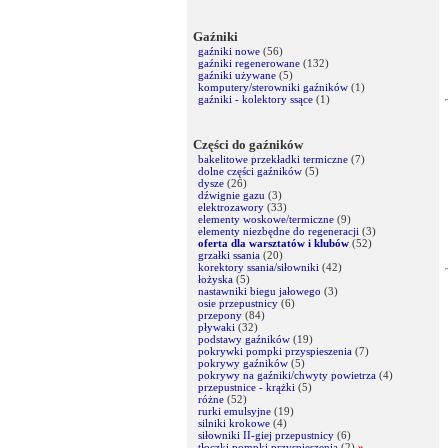
Gaźniki
gaźniki nowe
(56)
gaźniki regenerowane
(132)
gaźniki używane
(5)
komputery/sterowniki gaźników
(1)
gaźniki - kolektory ssące
(1)
Części do gaźników
bakelitowe przekładki termiczne
(7)
dolne części gaźników
(5)
dysze
(26)
dźwignie gazu
(3)
elektrozawory
(33)
elementy woskowe/termiczne
(9)
elementy niezbędne do regeneracji
(3)
oferta dla warsztatów i klubów
(52)
grzałki ssania
(20)
korektory ssania/siłowniki
(42)
łożyska
(5)
nastawniki biegu jałowego
(3)
osie przepustnicy
(6)
przepony
(84)
pływaki
(32)
podstawy gaźników
(19)
pokrywki pompki przyspieszenia
(7)
pokrywy gaźników
(5)
pokrywy na gaźniki/chwyty powietrza
(4)
przepustnice - krążki
(5)
różne
(52)
rurki emulsyjne
(19)
silniki krokowe
(4)
siłowniki II-giej przepustnicy
(6)
tłoczki pompki przyspieszenia
(2)
»