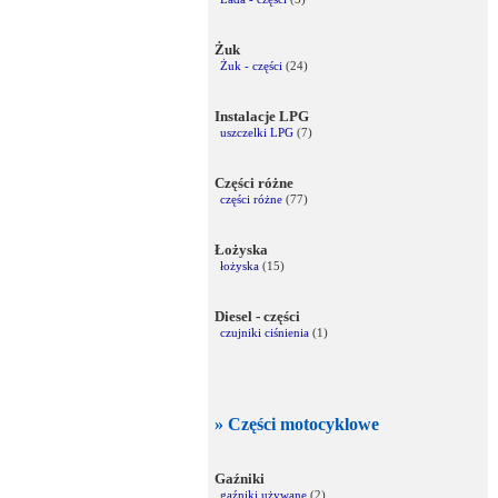
Żuk
Żuk - części
(24)
Instalacje LPG
uszczelki LPG
(7)
Części różne
części różne
(77)
Łożyska
łożyska
(15)
Diesel - części
czujniki ciśnienia
(1)
» Części motocyklowe
Gaźniki
gaźniki używane
(2)