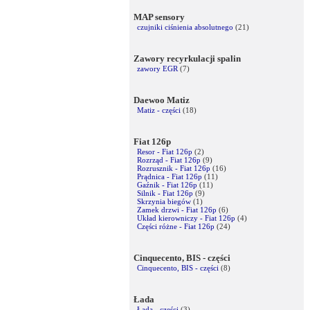
MAP sensory
czujniki ciśnienia absolutnego
(21)
Zawory recyrkulacji spalin
zawory EGR
(7)
Daewoo Matiz
Matiz - części
(18)
Fiat 126p
Resor - Fiat 126p
(2)
Rozrząd - Fiat 126p
(9)
Rozrusznik - Fiat 126p
(16)
Prądnica - Fiat 126p
(11)
Gaźnik - Fiat 126p
(11)
Silnik - Fiat 126p
(9)
Skrzynia biegów
(1)
Zamek drzwi - Fiat 126p
(6)
Układ kierowniczy - Fiat 126p
(4)
Części różne - Fiat 126p
(24)
Cinquecento, BIS - części
Cinquecento, BIS - części
(8)
Łada
Łada - części
(3)