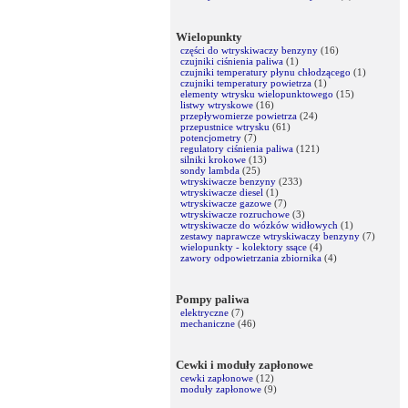
Wielopunkty
części do wtryskiwaczy benzyny
(16)
czujniki ciśnienia paliwa
(1)
czujniki temperatury płynu chłodzącego
(1)
czujniki temperatury powietrza
(1)
elementy wtrysku wielopunktowego
(15)
listwy wtryskowe
(16)
przepływomierze powietrza
(24)
przepustnice wtrysku
(61)
potencjometry
(7)
regulatory ciśnienia paliwa
(121)
silniki krokowe
(13)
sondy lambda
(25)
wtryskiwacze benzyny
(233)
wtryskiwacze diesel
(1)
wtryskiwacze gazowe
(7)
wtryskiwacze rozruchowe
(3)
wtryskiwacze do wózków widłowych
(1)
zestawy naprawcze wtryskiwaczy benzyny
(7)
wielopunkty - kolektory ssące
(4)
zawory odpowietrzania zbiornika
(4)
Pompy paliwa
elektryczne
(7)
mechaniczne
(46)
Cewki i moduły zapłonowe
cewki zapłonowe
(12)
moduły zapłonowe
(9)