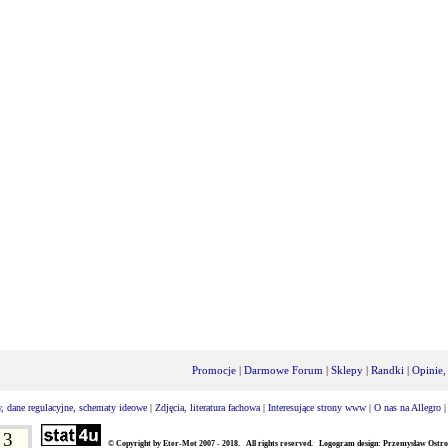
Promocje
|
Darmowe Forum
|
Sklepy
|
Randki
|
Opinie,
, dane regulacyjne, schematy ideowe
|
Zdjęcia, literatura fachowa
|
Interesujące strony www
|
O nas na Allegro
3
© Copyright by Eter-Mot 2007 - 2018. All rights reserved. Logogram design: Przemysław Ostro